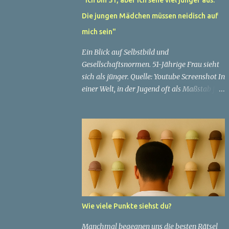
Die jungen Mädchen müssen neidisch auf
mich sein"
Ein Blick auf Selbstbild und
Gesellschaftsnormen. 51-Jährige Frau sieht
sich als jünger. Quelle: Youtube Screenshot In
einer Welt, in der Jugend oft als Maßstab für
Schönheit und Attraktivität gilt, ist es nicht
ungewöhnlich, dass Menschen sich
bemühen, ein jugendliches Aussehen zu
bewahren. Aber was passiert, wenn jemand
sein eigenes Alter anders wahrnimmt als die
Gesellschaft es tut? Treten dann Selbstbild
und Realität in Konflikt? Ein faszinierendes
Beispiel für diese Diskrepanz ist die
Geschichte einer 51-jährigen Frau, deren
Wie viele Punkte siehst du?
Überzeugung von ihrem Aussehen sie dazu
bringt, sich jünger zu fühlen, als die
Manchmal begegnen uns die besten Rätsel