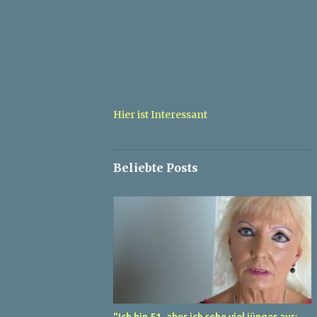
Hier ist Interessant
Beliebte Posts
"Ich bin 51, aber ich sehe viel jünger aus: