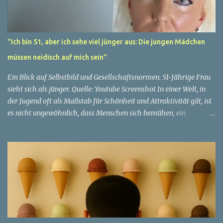
"Ich bin 51, aber ich sehe viel jünger aus: Die jungen Mädchen
müssen neidisch auf mich sein"
Ein Blick auf Selbstbild und Gesellschaftsnormen. 51-Jährige Frau
sieht sich als jünger. Quelle: Youtube Screenshot In einer Welt, in
der Jugend oft als Maßstab für Schönheit und Attraktivität gilt, ist
es nicht ungewöhnlich, dass Menschen sich bemühen, ein
jugendliches Aussehen zu bewahren. Aber was passiert, wenn
jemand sein eigenes Alter anders wahrnimmt als die Gesellschaft
es tut? Treten dann Selbstbild und Realität in Konflikt? Ein
faszinierendes Beispiel für diese Diskrepanz ist die Geschichte
einer 51-jährigen Frau, deren Überzeugung von ihrem Aussehen
sie dazu bringt, sich jünger zu fühlen, als die Gesellschaft sie
wahrnimmt. Diese Frau, deren Name aus Datenschutzgründen
anonym bleibt, erzählt von ihrem Leben und ihren Gedanken über
das Altern. "Ich fühle mich nicht wie 51", sagt sie mit einem