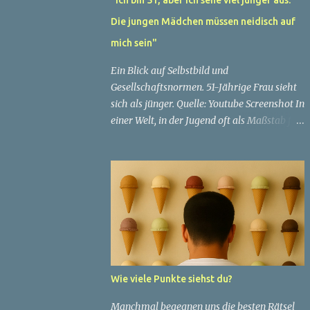
Die jungen Mädchen müssen neidisch auf
mich sein"
Ein Blick auf Selbstbild und
Gesellschaftsnormen. 51-Jährige Frau sieht
sich als jünger. Quelle: Youtube Screenshot In
einer Welt, in der Jugend oft als Maßstab für
Schönheit und Attraktivität gilt, ist es nicht
ungewöhnlich, dass Menschen sich
bemühen, ein jugendliches Aussehen zu
bewahren. Aber was passiert, wenn jemand
sein eigenes Alter anders wahrnimmt als die
Gesellschaft es tut? Treten dann Selbstbild
und Realität in Konflikt? Ein faszinierendes
Beispiel für diese Diskrepanz ist die
Geschichte einer 51-jährigen Frau, deren
Wie viele Punkte siehst du?
Überzeugung von ihrem Aussehen sie dazu
bringt, sich jünger zu fühlen, als die
Manchmal begegnen uns die besten Rätsel