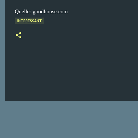
Quelle: goodhouse.com
INTERESSANT
K
o
m
m
e
n
t
a