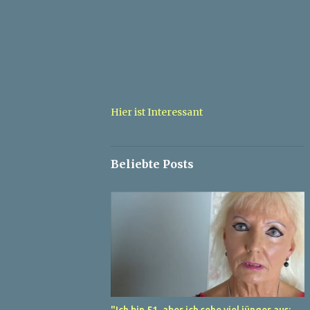
Hier ist Interessant
Beliebte Posts
"Ich bin 51, aber ich sehe viel jünger aus: