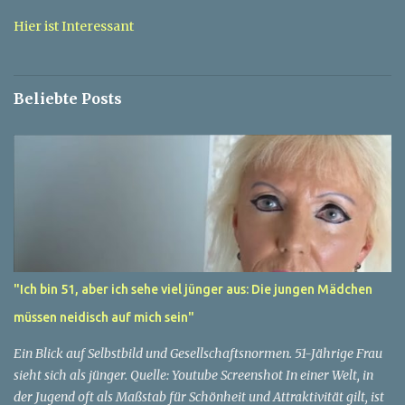
t
a
Hier ist Interessant
r
e
Beliebte Posts
"Ich bin 51, aber ich sehe viel jünger aus: Die jungen Mädchen
müssen neidisch auf mich sein"
Ein Blick auf Selbstbild und Gesellschaftsnormen. 51-Jährige Frau
sieht sich als jünger. Quelle: Youtube Screenshot In einer Welt, in
der Jugend oft als Maßstab für Schönheit und Attraktivität gilt, ist