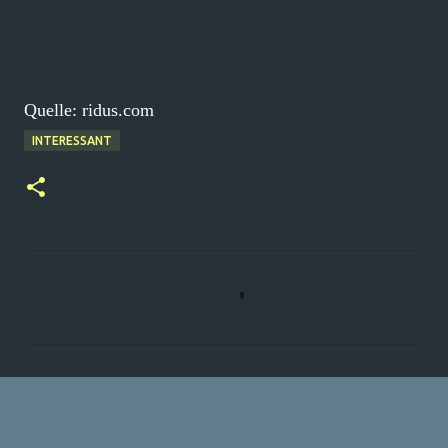
Quelle: ridus.com
INTERESSANT
K
o
m
m
e
n