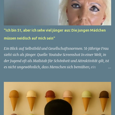
"Ich bin 51, aber ich sehe viel jünger aus: Die jungen Mädchen
müssen neidisch auf mich sein"
Ein Blick auf Selbstbild und Gesellschaftsnormen. 51-Jährige Frau
sieht sich als jünger. Quelle: Youtube Screenshot In einer Welt, in
der Jugend oft als Maßstab für Schönheit und Attraktivität gilt, ist
es nicht ungewöhnlich, dass Menschen sich bemühen, ein
jugendliches Aussehen zu bewahren. Aber was passiert, wenn
jemand sein eigenes Alter anders wahrnimmt als die Gesellschaft
es tut? Treten dann Selbstbild und Realität in Konflikt? Ein
faszinierendes Beispiel für diese Diskrepanz ist die Geschichte
einer 51-jährigen Frau, deren Überzeugung von ihrem Aussehen
sie dazu bringt, sich jünger zu fühlen, als die Gesellschaft sie
wahrnimmt. Diese Frau, deren Name aus Datenschutzgründen