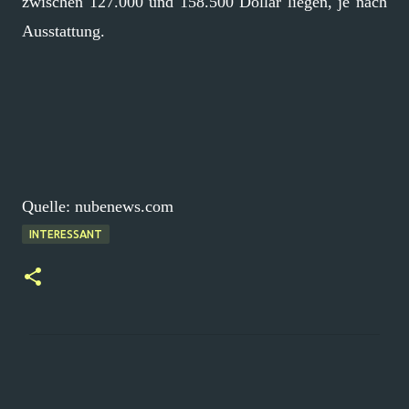
zwischen 127.000 und 158.500 Dollar liegen, je nach
Ausstattung.
Quelle: nubenews.com
INTERESSANT
K
o