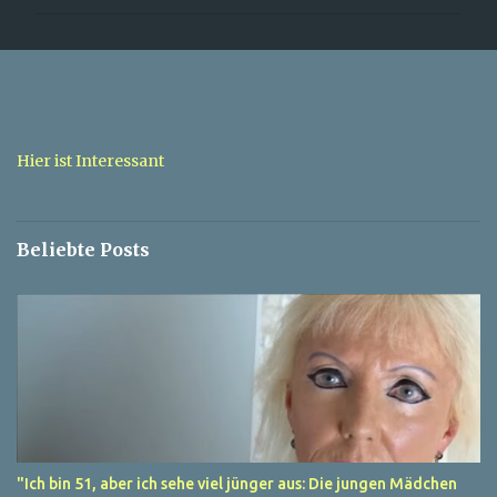
m
m
e
n
t
a
Hier ist Interessant
r
e
Beliebte Posts
"Ich bin 51, aber ich sehe viel jünger aus: Die jungen Mädchen