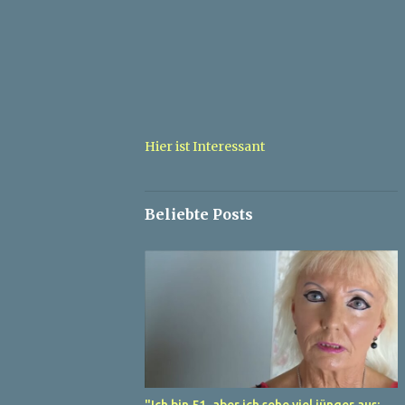
Hier ist Interessant
Beliebte Posts
"Ich bin 51, aber ich sehe viel jünger aus: