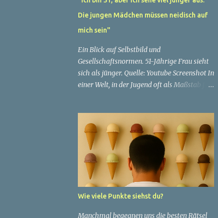
Die jungen Mädchen müssen neidisch auf
mich sein"
Ein Blick auf Selbstbild und
Gesellschaftsnormen. 51-Jährige Frau sieht
sich als jünger. Quelle: Youtube Screenshot In
einer Welt, in der Jugend oft als Maßstab für
Schönheit und Attraktivität gilt, ist es nicht
ungewöhnlich, dass Menschen sich
bemühen, ein jugendliches Aussehen zu
bewahren. Aber was passiert, wenn jemand
sein eigenes Alter anders wahrnimmt als die
Gesellschaft es tut? Treten dann Selbstbild
und Realität in Konflikt? Ein faszinierendes
Beispiel für diese Diskrepanz ist die
Geschichte einer 51-jährigen Frau, deren
Wie viele Punkte siehst du?
Überzeugung von ihrem Aussehen sie dazu
bringt, sich jünger zu fühlen, als die
Manchmal begegnen uns die besten Rätsel