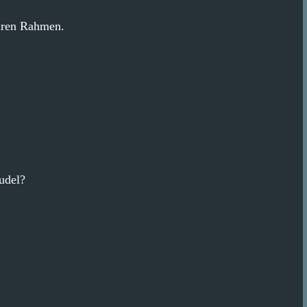
baren Rahmen.
udel?