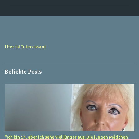
m
m
e
n
t
a
Hier ist Interessant
r
e
Beliebte Posts
"Ich bin 51, aber ich sehe viel jünger aus: Die jungen Mädchen