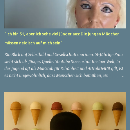
"Ich bin 51, aber ich sehe viel jünger aus: Die jungen Mädchen
müssen neidisch auf mich sein"
Ein Blick auf Selbstbild und Gesellschaftsnormen. 51-Jährige Frau
sieht sich als jünger. Quelle: Youtube Screenshot In einer Welt, in
der Jugend oft als Maßstab für Schönheit und Attraktivität gilt, ist
es nicht ungewöhnlich, dass Menschen sich bemühen, ein
jugendliches Aussehen zu bewahren. Aber was passiert, wenn
jemand sein eigenes Alter anders wahrnimmt als die Gesellschaft
es tut? Treten dann Selbstbild und Realität in Konflikt? Ein
faszinierendes Beispiel für diese Diskrepanz ist die Geschichte
einer 51-jährigen Frau, deren Überzeugung von ihrem Aussehen
sie dazu bringt, sich jünger zu fühlen, als die Gesellschaft sie
wahrnimmt. Diese Frau, deren Name aus Datenschutzgründen