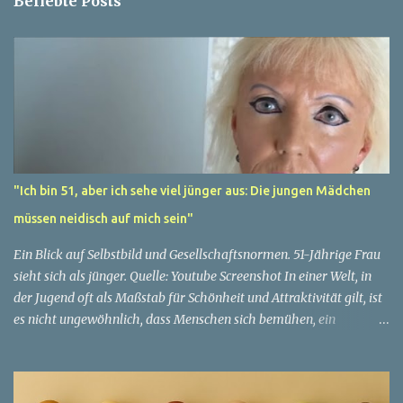
Beliebte Posts
"Ich bin 51, aber ich sehe viel jünger aus: Die jungen Mädchen
müssen neidisch auf mich sein"
Ein Blick auf Selbstbild und Gesellschaftsnormen. 51-Jährige Frau
sieht sich als jünger. Quelle: Youtube Screenshot In einer Welt, in
der Jugend oft als Maßstab für Schönheit und Attraktivität gilt, ist
es nicht ungewöhnlich, dass Menschen sich bemühen, ein
jugendliches Aussehen zu bewahren. Aber was passiert, wenn
jemand sein eigenes Alter anders wahrnimmt als die Gesellschaft
es tut? Treten dann Selbstbild und Realität in Konflikt? Ein