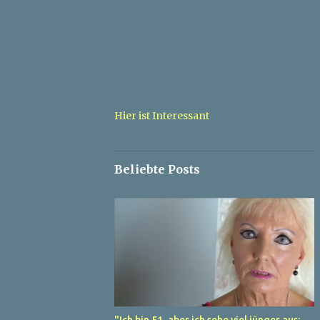
Hier ist Interessant
Beliebte Posts
"Ich bin 51, aber ich sehe viel jünger aus: