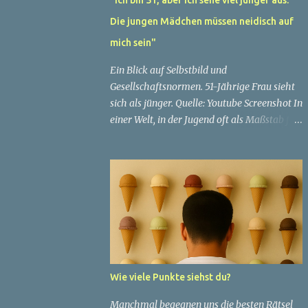
Die jungen Mädchen müssen neidisch auf
mich sein"
Ein Blick auf Selbstbild und
Gesellschaftsnormen. 51-Jährige Frau sieht
sich als jünger. Quelle: Youtube Screenshot In
einer Welt, in der Jugend oft als Maßstab für
Schönheit und Attraktivität gilt, ist es nicht
ungewöhnlich, dass Menschen sich
bemühen, ein jugendliches Aussehen zu
bewahren. Aber was passiert, wenn jemand
sein eigenes Alter anders wahrnimmt als die
Gesellschaft es tut? Treten dann Selbstbild
und Realität in Konflikt? Ein faszinierendes
Beispiel für diese Diskrepanz ist die
Geschichte einer 51-jährigen Frau, deren
Wie viele Punkte siehst du?
Überzeugung von ihrem Aussehen sie dazu
bringt, sich jünger zu fühlen, als die
Manchmal begegnen uns die besten Rätsel