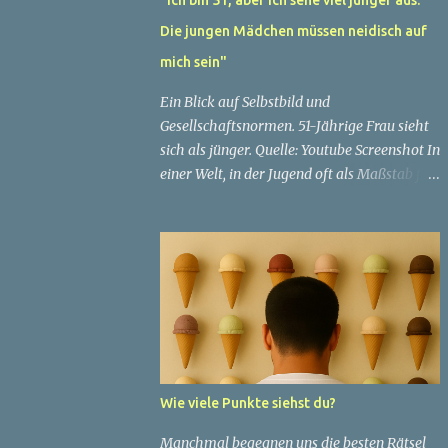
Die jungen Mädchen müssen neidisch auf
mich sein"
Ein Blick auf Selbstbild und
Gesellschaftsnormen. 51-Jährige Frau sieht
sich als jünger. Quelle: Youtube Screenshot In
einer Welt, in der Jugend oft als Maßstab für
Schönheit und Attraktivität gilt, ist es nicht
ungewöhnlich, dass Menschen sich
bemühen, ein jugendliches Aussehen zu
bewahren. Aber was passiert, wenn jemand
sein eigenes Alter anders wahrnimmt als die
Gesellschaft es tut? Treten dann Selbstbild
und Realität in Konflikt? Ein faszinierendes
Beispiel für diese Diskrepanz ist die
Geschichte einer 51-jährigen Frau, deren
Wie viele Punkte siehst du?
Überzeugung von ihrem Aussehen sie dazu
bringt, sich jünger zu fühlen, als die
Manchmal begegnen uns die besten Rätsel