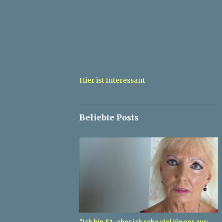
Hier ist Interessant
Beliebte Posts
"Ich bin 51, aber ich sehe viel jünger aus: