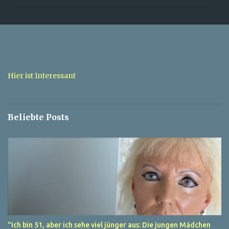
m
m
e
n
t
a
Hier ist Interessant
r
e
Beliebte Posts
"Ich bin 51, aber ich sehe viel jünger aus: Die jungen Mädchen