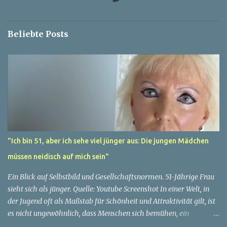
r
e
Beliebte Posts
"Ich bin 51, aber ich sehe viel jünger aus: Die jungen Mädchen
müssen neidisch auf mich sein"
Ein Blick auf Selbstbild und Gesellschaftsnormen. 51-Jährige Frau
sieht sich als jünger. Quelle: Youtube Screenshot In einer Welt, in
der Jugend oft als Maßstab für Schönheit und Attraktivität gilt, ist
es nicht ungewöhnlich, dass Menschen sich bemühen, ein
jugendliches Aussehen zu bewahren. Aber was passiert, wenn