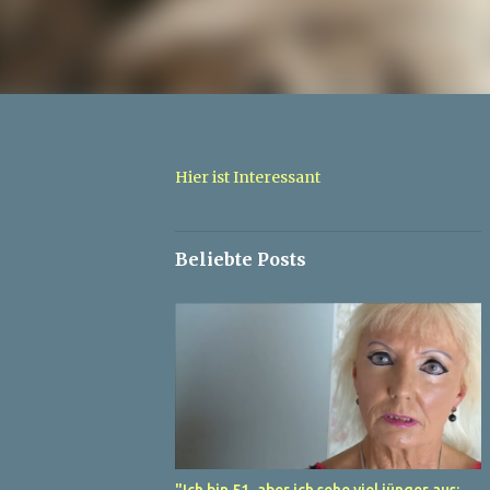
Hier ist Interessant
Beliebte Posts
"Ich bin 51, aber ich sehe viel jünger aus: