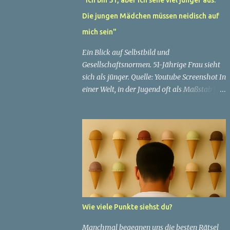
Die jungen Mädchen müssen neidisch auf
mich sein"
Ein Blick auf Selbstbild und
Gesellschaftsnormen. 51-Jährige Frau sieht
sich als jünger. Quelle: Youtube Screenshot In
einer Welt, in der Jugend oft als Maßstab für
Schönheit und Attraktivität gilt, ist es nicht
ungewöhnlich, dass Menschen sich
bemühen, ein jugendliches Aussehen zu
bewahren. Aber was passiert, wenn jemand
sein eigenes Alter anders wahrnimmt als die
Gesellschaft es tut? Treten dann Selbstbild
und Realität in Konflikt? Ein faszinierendes
Beispiel für diese Diskrepanz ist die
Geschichte einer 51-jährigen Frau, deren
Wie viele Punkte siehst du?
Überzeugung von ihrem Aussehen sie dazu
bringt, sich jünger zu fühlen, als die
Manchmal begegnen uns die besten Rätsel