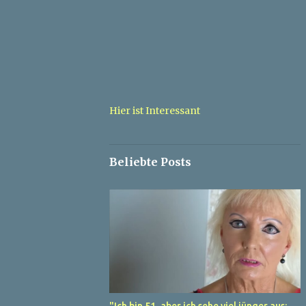
Hier ist Interessant
Beliebte Posts
"Ich bin 51, aber ich sehe viel jünger aus: