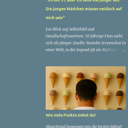
Die jungen Mädchen müssen neidisch auf
mich sein"
Ein Blick auf Selbstbild und
Gesellschaftsnormen. 51-Jährige Frau sieht
sich als jünger. Quelle: Youtube Screenshot In
einer Welt, in der Jugend oft als Maßstab für
Schönheit und Attraktivität gilt, ist es nicht
ungewöhnlich, dass Menschen sich
bemühen, ein jugendliches Aussehen zu
bewahren. Aber was passiert, wenn jemand
sein eigenes Alter anders wahrnimmt als die
Gesellschaft es tut? Treten dann Selbstbild
und Realität in Konflikt? Ein faszinierendes
Beispiel für diese Diskrepanz ist die
Geschichte einer 51-jährigen Frau, deren
Wie viele Punkte siehst du?
Überzeugung von ihrem Aussehen sie dazu
bringt, sich jünger zu fühlen, als die
Manchmal begegnen uns die besten Rätsel