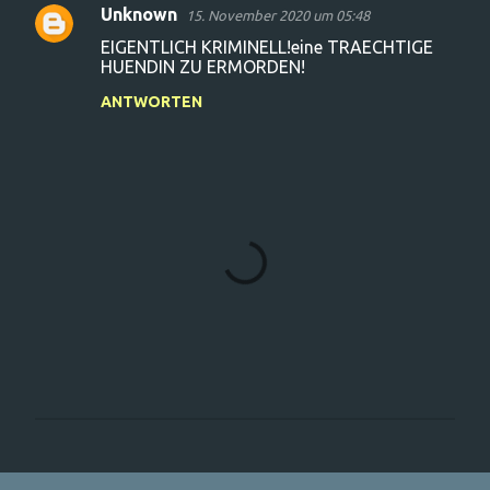
Unknown
15. November 2020 um 05:48
K
EIGENTLICH KRIMINELL!eine TRAECHTIGE
o
HUENDIN ZU ERMORDEN!
m
ANTWORTEN
m
e
n
t
a
r
e
K
o