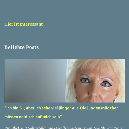
m
m
e
n
t
Hier ist Interessant
a
r
v
e
Beliebte Posts
r
ö
f
f
e
n
t
l
i
c
h
e
"Ich bin 51, aber ich sehe viel jünger aus: Die jungen Mädchen
n
müssen neidisch auf mich sein"
Ein Blick auf Selbstbild und Gesellschaftsnormen. 51-Jährige Frau