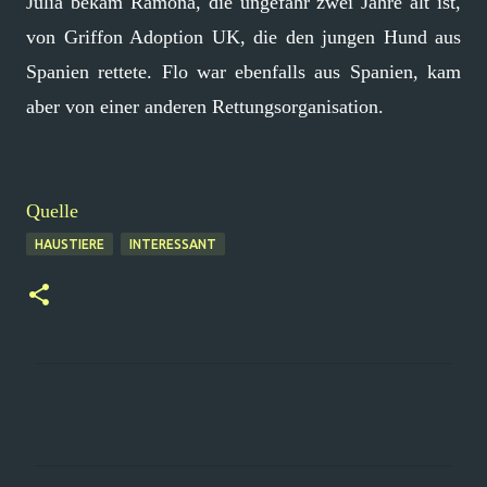
Julia bekam Ramona, die ungefähr zwei Jahre alt ist,
von Griffon Adoption UK, die den jungen Hund aus
Spanien rettete. Flo war ebenfalls aus Spanien, kam
aber von einer anderen Rettungsorganisation.
Quelle
HAUSTIERE
INTERESSANT
K
o
m