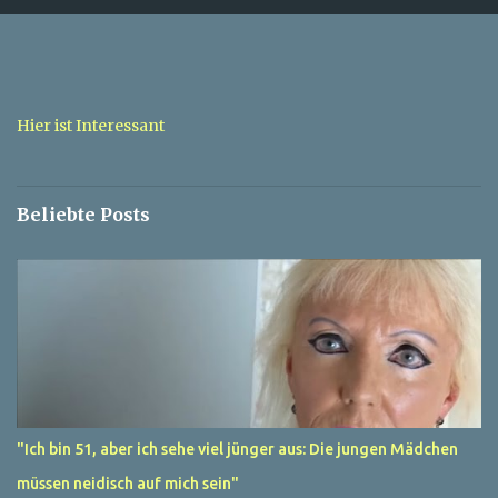
m
e
n
t
a
Hier ist Interessant
r
e
Beliebte Posts
"Ich bin 51, aber ich sehe viel jünger aus: Die jungen Mädchen
müssen neidisch auf mich sein"