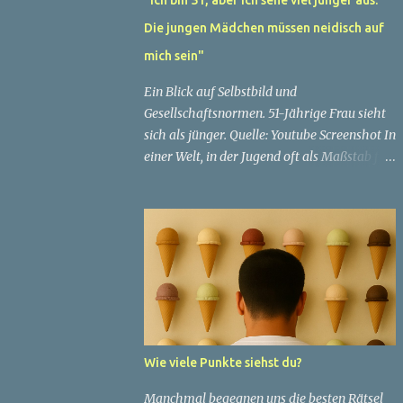
Die jungen Mädchen müssen neidisch auf
mich sein"
Ein Blick auf Selbstbild und
Gesellschaftsnormen. 51-Jährige Frau sieht
sich als jünger. Quelle: Youtube Screenshot In
einer Welt, in der Jugend oft als Maßstab für
Schönheit und Attraktivität gilt, ist es nicht
ungewöhnlich, dass Menschen sich
bemühen, ein jugendliches Aussehen zu
bewahren. Aber was passiert, wenn jemand
sein eigenes Alter anders wahrnimmt als die
Gesellschaft es tut? Treten dann Selbstbild
und Realität in Konflikt? Ein faszinierendes
Beispiel für diese Diskrepanz ist die
Geschichte einer 51-jährigen Frau, deren
Wie viele Punkte siehst du?
Überzeugung von ihrem Aussehen sie dazu
bringt, sich jünger zu fühlen, als die
Manchmal begegnen uns die besten Rätsel