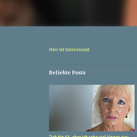
Hier ist Interessant
Beliebte Posts
"Ich bin 51, aber ich sehe viel jünger aus: