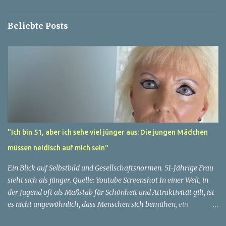
r
e
Beliebte Posts
"Ich bin 51, aber ich sehe viel jünger aus: Die jungen Mädchen
müssen neidisch auf mich sein"
Ein Blick auf Selbstbild und Gesellschaftsnormen. 51-Jährige Frau
sieht sich als jünger. Quelle: Youtube Screenshot In einer Welt, in
der Jugend oft als Maßstab für Schönheit und Attraktivität gilt, ist
es nicht ungewöhnlich, dass Menschen sich bemühen, ein
jugendliches Aussehen zu bewahren. Aber was passiert, wenn