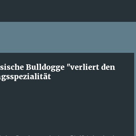
Direkt zum Hauptbereich
ösische Bulldogge "verliert den
ngsspezialität