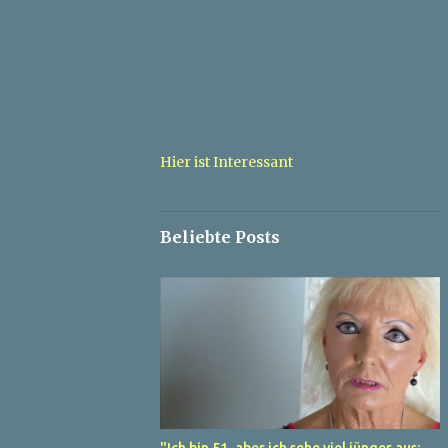
Hier ist Interessant
Beliebte Posts
"Ich bin 51, aber ich sehe viel jünger aus: