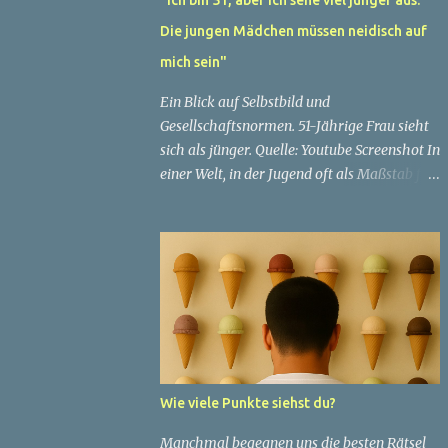
Die jungen Mädchen müssen neidisch auf
mich sein"
Ein Blick auf Selbstbild und
Gesellschaftsnormen. 51-Jährige Frau sieht
sich als jünger. Quelle: Youtube Screenshot In
einer Welt, in der Jugend oft als Maßstab für
Schönheit und Attraktivität gilt, ist es nicht
ungewöhnlich, dass Menschen sich
bemühen, ein jugendliches Aussehen zu
bewahren. Aber was passiert, wenn jemand
sein eigenes Alter anders wahrnimmt als die
Gesellschaft es tut? Treten dann Selbstbild
und Realität in Konflikt? Ein faszinierendes
Beispiel für diese Diskrepanz ist die
Geschichte einer 51-jährigen Frau, deren
Wie viele Punkte siehst du?
Überzeugung von ihrem Aussehen sie dazu
bringt, sich jünger zu fühlen, als die
Manchmal begegnen uns die besten Rätsel