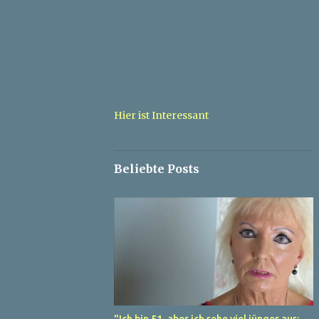
Hier ist Interessant
Beliebte Posts
"Ich bin 51, aber ich sehe viel jünger aus: