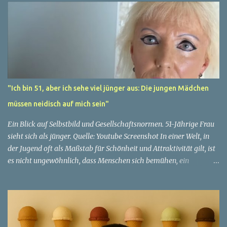
"Ich bin 51, aber ich sehe viel jünger aus: Die jungen Mädchen
müssen neidisch auf mich sein"
Ein Blick auf Selbstbild und Gesellschaftsnormen. 51-Jährige Frau
sieht sich als jünger. Quelle: Youtube Screenshot In einer Welt, in
der Jugend oft als Maßstab für Schönheit und Attraktivität gilt, ist
es nicht ungewöhnlich, dass Menschen sich bemühen, ein
jugendliches Aussehen zu bewahren. Aber was passiert, wenn
jemand sein eigenes Alter anders wahrnimmt als die Gesellschaft
es tut? Treten dann Selbstbild und Realität in Konflikt? Ein
faszinierendes Beispiel für diese Diskrepanz ist die Geschichte
einer 51-jährigen Frau, deren Überzeugung von ihrem Aussehen