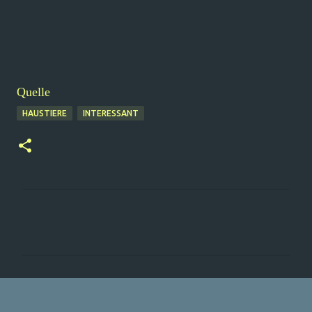
Quelle
HAUSTIERE
INTERESSANT
K
o
m
m
e
n