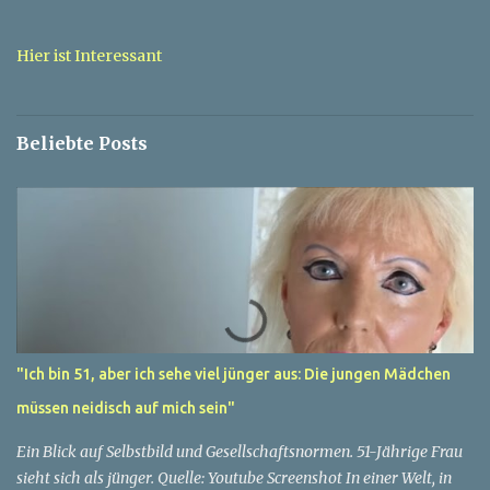
t
a
Hier ist Interessant
r
e
Beliebte Posts
"Ich bin 51, aber ich sehe viel jünger aus: Die jungen Mädchen
müssen neidisch auf mich sein"
Ein Blick auf Selbstbild und Gesellschaftsnormen. 51-Jährige Frau
sieht sich als jünger. Quelle: Youtube Screenshot In einer Welt, in