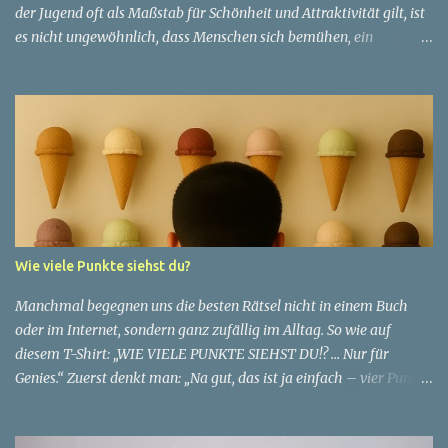
der Jugend oft als Maßstab für Schönheit und Attraktivität gilt, ist
es nicht ungewöhnlich, dass Menschen sich bemühen, ein
jugendliches Aussehen zu bewahren. Aber was passiert, wenn
jemand sein eigenes Alter anders wahrnimmt als die Gesellschaft
es tut? Treten dann Selbstbild und Realität in Konflikt? Ein
faszinierendes Beispiel für diese Diskrepanz ist die Geschichte
einer 51-jährigen Frau, deren Überzeugung von ihrem Aussehen
sie dazu bringt, sich jünger zu fühlen, als die Gesellschaft sie
wahrnimmt. Diese Frau, deren Name aus Datenschutzgründen
anonym bleibt, erzählt von ihrem Leben und ihren Gedanken über
das Altern. "Ich fühle mich nicht wie 51", sagt sie mit einem
Wie viele Punkte siehst du?
Lächeln. "Ich habe das Gefühl, dass ich immer noch in meinen
30ern bin." Für sie ist das Alter nichts als eine Zahl, eine
Manchmal begegnen uns die besten Rätsel nicht in einem Buch
statistische Angabe, die nichts über ihren...
oder im Internet, sondern ganz zufällig im Alltag. So wie auf
diesem T-Shirt: „WIE VIELE PUNKTE SIEHST DU!? … Nur für
Genies.“ Zuerst denkt man: „Na gut, das ist ja einfach – vier Punkte
stehen direkt auf dem Shirt.“ ✅ Aber Moment mal… ganz so simpel
ist es nicht. Die Suche nach den Punkten 👉 Schau dir den