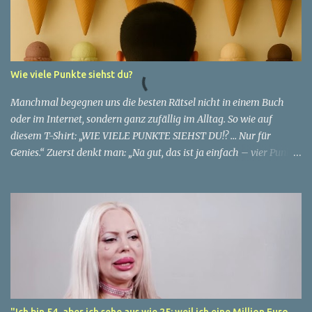
sie dazu bringt, sich jünger zu fühlen, als die Gesellschaft sie
wahrnimmt. Diese Frau, deren Name aus Datenschutzgründen
anonym bleibt, erzählt von ihrem Leben und ihren Gedanken über
das Altern. "Ich fühle mich nicht wie 51", sagt sie mit einem
Wie viele Punkte siehst du?
Lächeln. "Ich habe das Gefühl, dass ich immer noch in meinen
30ern bin." Für sie ist das Alter nichts als eine Zahl, eine
Manchmal begegnen uns die besten Rätsel nicht in einem Buch
statistische Angabe, die nichts über ihren...
oder im Internet, sondern ganz zufällig im Alltag. So wie auf
diesem T-Shirt: „WIE VIELE PUNKTE SIEHST DU!? … Nur für
Genies.“ Zuerst denkt man: „Na gut, das ist ja einfach – vier Punkte
stehen direkt auf dem Shirt.“ ✅ Aber Moment mal… ganz so simpel
ist es nicht. Die Suche nach den Punkten 👉 Schau dir den
Hintergrund an: 15 Eiswaffeln hängen an der Wand, jede mit einer
perfekten Kugel. Sind das vielleicht auch Punkte? 👉 Und dann gibt
es da noch den Punkt am Ende des Satzes „Nur für Genies.“ – zählt
der auch dazu? 👉 Manche sagen sogar: Der Kopf des Mannes ist
ebenfalls ein „Punkt“ in der Mitte des Bildes. 😅 Plötzlich wird aus
einer einfachen Aufgabe ein echtes Denksport-Rätsel. Die
möglichen Antworten Variante 1 (klassisch): Nur die 4 Punkte, die