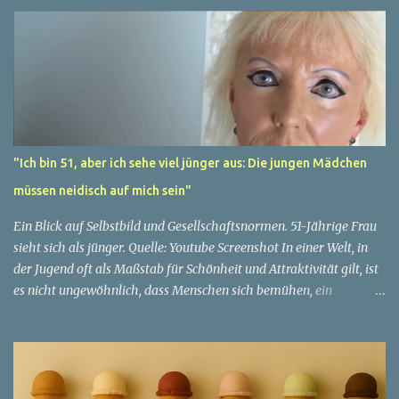
"Ich bin 51, aber ich sehe viel jünger aus: Die jungen Mädchen
müssen neidisch auf mich sein"
Ein Blick auf Selbstbild und Gesellschaftsnormen. 51-Jährige Frau
sieht sich als jünger. Quelle: Youtube Screenshot In einer Welt, in
der Jugend oft als Maßstab für Schönheit und Attraktivität gilt, ist
es nicht ungewöhnlich, dass Menschen sich bemühen, ein
jugendliches Aussehen zu bewahren. Aber was passiert, wenn
jemand sein eigenes Alter anders wahrnimmt als die Gesellschaft
es tut? Treten dann Selbstbild und Realität in Konflikt? Ein
faszinierendes Beispiel für diese Diskrepanz ist die Geschichte
einer 51-jährigen Frau, deren Überzeugung von ihrem Aussehen