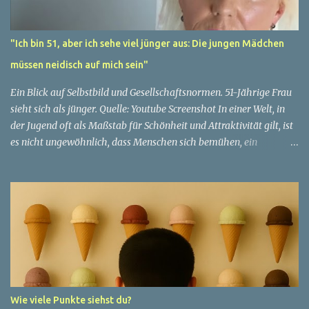
"Ich bin 51, aber ich sehe viel jünger aus: Die jungen Mädchen
müssen neidisch auf mich sein"
Ein Blick auf Selbstbild und Gesellschaftsnormen. 51-Jährige Frau
sieht sich als jünger. Quelle: Youtube Screenshot In einer Welt, in
der Jugend oft als Maßstab für Schönheit und Attraktivität gilt, ist
es nicht ungewöhnlich, dass Menschen sich bemühen, ein
jugendliches Aussehen zu bewahren. Aber was passiert, wenn
jemand sein eigenes Alter anders wahrnimmt als die Gesellschaft
es tut? Treten dann Selbstbild und Realität in Konflikt? Ein
faszinierendes Beispiel für diese Diskrepanz ist die Geschichte
einer 51-jährigen Frau, deren Überzeugung von ihrem Aussehen
sie dazu bringt, sich jünger zu fühlen, als die Gesellschaft sie
wahrnimmt. Diese Frau, deren Name aus Datenschutzgründen
anonym bleibt, erzählt von ihrem Leben und ihren Gedanken über
das Altern. "Ich fühle mich nicht wie 51", sagt sie mit einem
Wie viele Punkte siehst du?
Lächeln. "Ich habe das Gefühl, dass ich immer noch in meinen