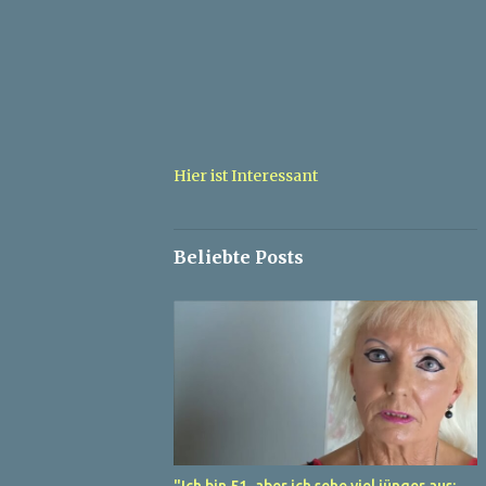
Hier ist Interessant
Beliebte Posts
"Ich bin 51, aber ich sehe viel jünger aus: