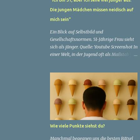
Die jungen Mädchen müssen neidisch auf
mich sein"
Ein Blick auf Selbstbild und
Gesellschaftsnormen. 51-Jährige Frau sieht
sich als jünger. Quelle: Youtube Screenshot In
einer Welt, in der Jugend oft als Maßstab für
Schönheit und Attraktivität gilt, ist es nicht
ungewöhnlich, dass Menschen sich
bemühen, ein jugendliches Aussehen zu
bewahren. Aber was passiert, wenn jemand
sein eigenes Alter anders wahrnimmt als die
Gesellschaft es tut? Treten dann Selbstbild
und Realität in Konflikt? Ein faszinierendes
Beispiel für diese Diskrepanz ist die
Geschichte einer 51-jährigen Frau, deren
Wie viele Punkte siehst du?
Überzeugung von ihrem Aussehen sie dazu
bringt, sich jünger zu fühlen, als die
Manchmal begegnen uns die besten Rätsel