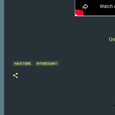
Qu
HAUSTIERE
INTERESSANT
K
o