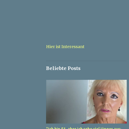
Hier ist Interessant
Beliebte Posts
"Ich bin 51, aber ich sehe viel jünger aus: