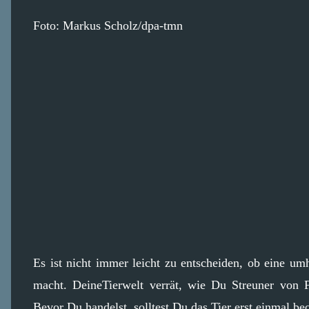
Foto: Markus Scholz/dpa-tmn
Es ist nicht immer leicht zu entscheiden, ob eine um
macht. DeineTierwelt verrät, wie Du Streuner von F
Bevor Du handelst, solltest Du das Tier erst einmal be