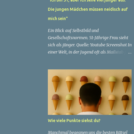
Die jungen Mädchen müssen neidisch auf
mich sein"
Ein Blick auf Selbstbild und
Gesellschaftsnormen. 51-Jährige Frau sieht
sich als jünger. Quelle: Youtube Screenshot In
einer Welt, in der Jugend oft als Maßstab für
Schönheit und Attraktivität gilt, ist es nicht
ungewöhnlich, dass Menschen sich
bemühen, ein jugendliches Aussehen zu
bewahren. Aber was passiert, wenn jemand
sein eigenes Alter anders wahrnimmt als die
Gesellschaft es tut? Treten dann Selbstbild
und Realität in Konflikt? Ein faszinierendes
Beispiel für diese Diskrepanz ist die
Geschichte einer 51-jährigen Frau, deren
Wie viele Punkte siehst du?
Überzeugung von ihrem Aussehen sie dazu
bringt, sich jünger zu fühlen, als die
Manchmal begegnen uns die besten Rätsel