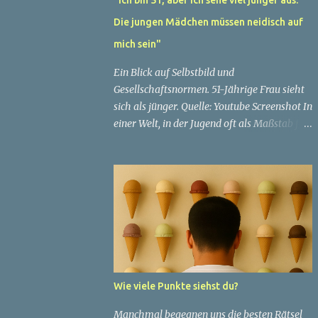
Die jungen Mädchen müssen neidisch auf
mich sein"
Ein Blick auf Selbstbild und
Gesellschaftsnormen. 51-Jährige Frau sieht
sich als jünger. Quelle: Youtube Screenshot In
einer Welt, in der Jugend oft als Maßstab für
Schönheit und Attraktivität gilt, ist es nicht
ungewöhnlich, dass Menschen sich
bemühen, ein jugendliches Aussehen zu
bewahren. Aber was passiert, wenn jemand
sein eigenes Alter anders wahrnimmt als die
Gesellschaft es tut? Treten dann Selbstbild
und Realität in Konflikt? Ein faszinierendes
Beispiel für diese Diskrepanz ist die
Geschichte einer 51-jährigen Frau, deren
Wie viele Punkte siehst du?
Überzeugung von ihrem Aussehen sie dazu
bringt, sich jünger zu fühlen, als die
Manchmal begegnen uns die besten Rätsel