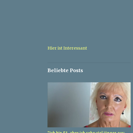
Hier ist Interessant
Beliebte Posts
"Ich bin 51, aber ich sehe viel jünger aus: