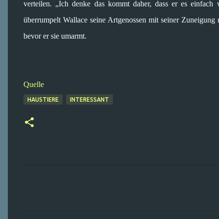
verteilen. „Ich denke das kommt daher, dass er es einfach 
überrumpelt Wallace seine Artgenossen mit seiner Zuneigung ni
bevor er sie umarmt.
Quelle
HAUSTIERE
INTERESSANT
K
o
m