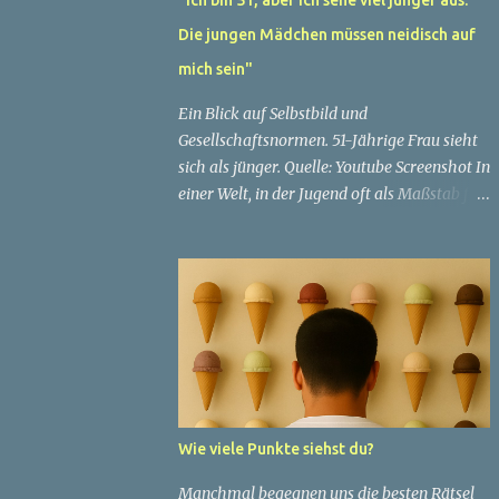
Die jungen Mädchen müssen neidisch auf
mich sein"
Ein Blick auf Selbstbild und
Gesellschaftsnormen. 51-Jährige Frau sieht
sich als jünger. Quelle: Youtube Screenshot In
einer Welt, in der Jugend oft als Maßstab für
Schönheit und Attraktivität gilt, ist es nicht
ungewöhnlich, dass Menschen sich
bemühen, ein jugendliches Aussehen zu
bewahren. Aber was passiert, wenn jemand
sein eigenes Alter anders wahrnimmt als die
Gesellschaft es tut? Treten dann Selbstbild
und Realität in Konflikt? Ein faszinierendes
Beispiel für diese Diskrepanz ist die
Geschichte einer 51-jährigen Frau, deren
Wie viele Punkte siehst du?
Überzeugung von ihrem Aussehen sie dazu
bringt, sich jünger zu fühlen, als die
Manchmal begegnen uns die besten Rätsel