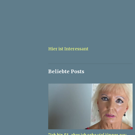
Hier ist Interessant
Beliebte Posts
"Ich bin 51, aber ich sehe viel jünger aus: