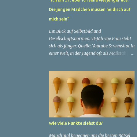
Die jungen Mädchen müssen neidisch auf
mich sein"
Ein Blick auf Selbstbild und
Gesellschaftsnormen. 51-Jährige Frau sieht
sich als jünger. Quelle: Youtube Screenshot In
einer Welt, in der Jugend oft als Maßstab für
Schönheit und Attraktivität gilt, ist es nicht
ungewöhnlich, dass Menschen sich
bemühen, ein jugendliches Aussehen zu
bewahren. Aber was passiert, wenn jemand
sein eigenes Alter anders wahrnimmt als die
Gesellschaft es tut? Treten dann Selbstbild
und Realität in Konflikt? Ein faszinierendes
Beispiel für diese Diskrepanz ist die
Geschichte einer 51-jährigen Frau, deren
Wie viele Punkte siehst du?
Überzeugung von ihrem Aussehen sie dazu
bringt, sich jünger zu fühlen, als die
Manchmal begegnen uns die besten Rätsel