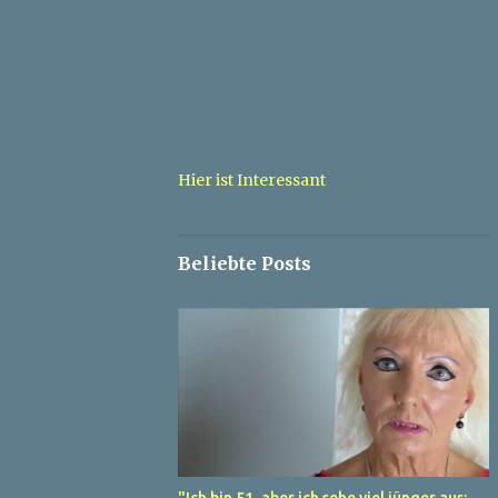
Hier ist Interessant
Beliebte Posts
"Ich bin 51, aber ich sehe viel jünger aus: