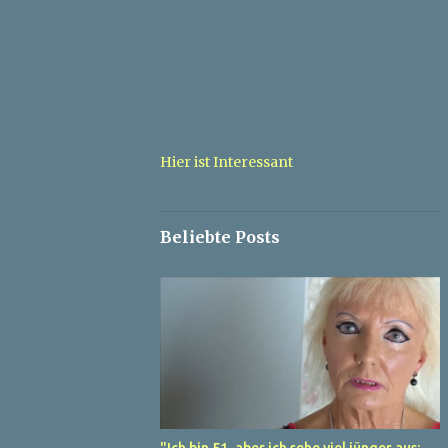
Hier ist Interessant
Beliebte Posts
"Ich bin 51, aber ich sehe viel jünger aus: