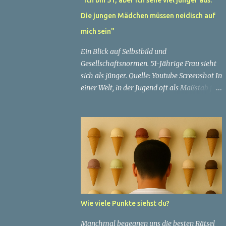
Die jungen Mädchen müssen neidisch auf
mich sein"
Ein Blick auf Selbstbild und
Gesellschaftsnormen. 51-Jährige Frau sieht
sich als jünger. Quelle: Youtube Screenshot In
einer Welt, in der Jugend oft als Maßstab für
Schönheit und Attraktivität gilt, ist es nicht
ungewöhnlich, dass Menschen sich
bemühen, ein jugendliches Aussehen zu
bewahren. Aber was passiert, wenn jemand
sein eigenes Alter anders wahrnimmt als die
Gesellschaft es tut? Treten dann Selbstbild
und Realität in Konflikt? Ein faszinierendes
Beispiel für diese Diskrepanz ist die
Geschichte einer 51-jährigen Frau, deren
Wie viele Punkte siehst du?
Überzeugung von ihrem Aussehen sie dazu
bringt, sich jünger zu fühlen, als die
Manchmal begegnen uns die besten Rätsel