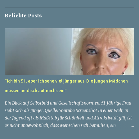
e
Beliebte Posts
"Ich bin 51, aber ich sehe viel jünger aus: Die jungen Mädchen
müssen neidisch auf mich sein"
Ein Blick auf Selbstbild und Gesellschaftsnormen. 51-Jährige Frau
sieht sich als jünger. Quelle: Youtube Screenshot In einer Welt, in
der Jugend oft als Maßstab für Schönheit und Attraktivität gilt, ist
es nicht ungewöhnlich, dass Menschen sich bemühen, ein
jugendliches Aussehen zu bewahren. Aber was passiert, wenn