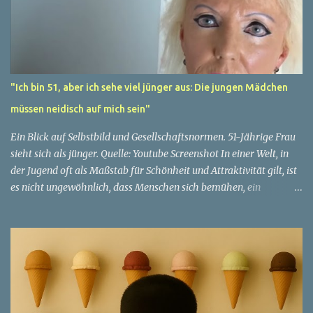
"Ich bin 51, aber ich sehe viel jünger aus: Die jungen Mädchen
müssen neidisch auf mich sein"
Ein Blick auf Selbstbild und Gesellschaftsnormen. 51-Jährige Frau
sieht sich als jünger. Quelle: Youtube Screenshot In einer Welt, in
der Jugend oft als Maßstab für Schönheit und Attraktivität gilt, ist
es nicht ungewöhnlich, dass Menschen sich bemühen, ein
jugendliches Aussehen zu bewahren. Aber was passiert, wenn
jemand sein eigenes Alter anders wahrnimmt als die Gesellschaft
es tut? Treten dann Selbstbild und Realität in Konflikt? Ein
faszinierendes Beispiel für diese Diskrepanz ist die Geschichte
einer 51-jährigen Frau, deren Überzeugung von ihrem Aussehen
sie dazu bringt, sich jünger zu fühlen, als die Gesellschaft sie
wahrnimmt. Diese Frau, deren Name aus Datenschutzgründen