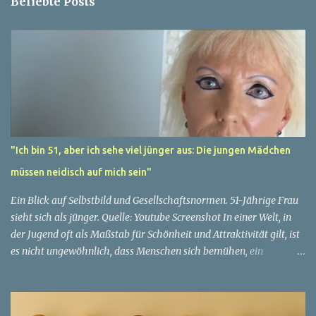
Beliebte Posts
"Ich bin 51, aber ich sehe viel jünger aus: Die jungen Mädchen
müssen neidisch auf mich sein"
Ein Blick auf Selbstbild und Gesellschaftsnormen. 51-Jährige Frau
sieht sich als jünger. Quelle: Youtube Screenshot In einer Welt, in
der Jugend oft als Maßstab für Schönheit und Attraktivität gilt, ist
es nicht ungewöhnlich, dass Menschen sich bemühen, ein
jugendliches Aussehen zu bewahren. Aber was passiert, wenn
jemand sein eigenes Alter anders wahrnimmt als die Gesellschaft
es tut? Treten dann Selbstbild und Realität in Konflikt? Ein