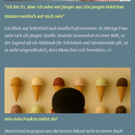
"Ich bin 51, aber ich sehe viel jünger aus: Die jungen Mädchen
müssen neidisch auf mich sein"
Ein Blick auf Selbstbild und Gesellschaftsnormen. 51-Jährige Frau
sieht sich als jünger. Quelle: Youtube Screenshot In einer Welt, in
der Jugend oft als Maßstab für Schönheit und Attraktivität gilt, ist
es nicht ungewöhnlich, dass Menschen sich bemühen, ein
jugendliches Aussehen zu bewahren. Aber was passiert, wenn
jemand sein eigenes Alter anders wahrnimmt als die Gesellschaft
es tut? Treten dann Selbstbild und Realität in Konflikt? Ein
faszinierendes Beispiel für diese Diskrepanz ist die Geschichte
einer 51-jährigen Frau, deren Überzeugung von ihrem Aussehen
sie dazu bringt, sich jünger zu fühlen, als die Gesellschaft sie
wahrnimmt. Diese Frau, deren Name aus Datenschutzgründen
anonym bleibt, erzählt von ihrem Leben und ihren Gedanken über
das Altern. "Ich fühle mich nicht wie 51", sagt sie mit einem
Wie viele Punkte siehst du?
Lächeln. "Ich habe das Gefühl, dass ich immer noch in meinen
30ern bin." Für sie ist das Alter nichts als eine Zahl, eine
Manchmal begegnen uns die besten Rätsel nicht in einem Buch