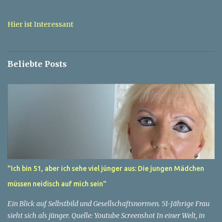
e
n
t
Hier ist Interessant
a
r
v
e
Beliebte Posts
r
ö
f
f
e
n
t
l
i
c
h
e
"Ich bin 51, aber ich sehe viel jünger aus: Die jungen Mädchen
n
müssen neidisch auf mich sein"
Ein Blick auf Selbstbild und Gesellschaftsnormen. 51-Jährige Frau
sieht sich als jünger. Quelle: Youtube Screenshot In einer Welt, in