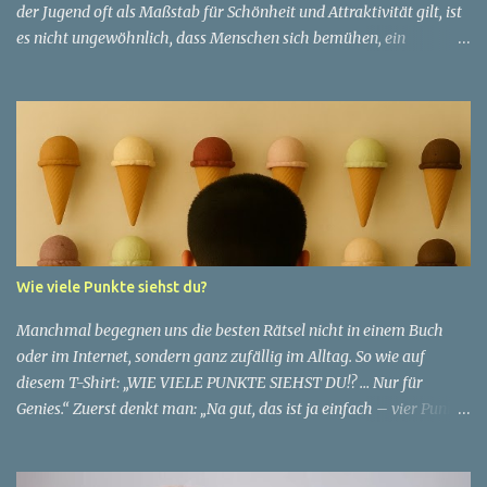
der Jugend oft als Maßstab für Schönheit und Attraktivität gilt, ist
es nicht ungewöhnlich, dass Menschen sich bemühen, ein
jugendliches Aussehen zu bewahren. Aber was passiert, wenn
jemand sein eigenes Alter anders wahrnimmt als die Gesellschaft
es tut? Treten dann Selbstbild und Realität in Konflikt? Ein
faszinierendes Beispiel für diese Diskrepanz ist die Geschichte
einer 51-jährigen Frau, deren Überzeugung von ihrem Aussehen
sie dazu bringt, sich jünger zu fühlen, als die Gesellschaft sie
wahrnimmt. Diese Frau, deren Name aus Datenschutzgründen
anonym bleibt, erzählt von ihrem Leben und ihren Gedanken über
das Altern. "Ich fühle mich nicht wie 51", sagt sie mit einem
Wie viele Punkte siehst du?
Lächeln. "Ich habe das Gefühl, dass ich immer noch in meinen
30ern bin." Für sie ist das Alter nichts als eine Zahl, eine
Manchmal begegnen uns die besten Rätsel nicht in einem Buch
statistische Angabe, die nichts über ihren...
oder im Internet, sondern ganz zufällig im Alltag. So wie auf
diesem T-Shirt: „WIE VIELE PUNKTE SIEHST DU!? … Nur für
Genies.“ Zuerst denkt man: „Na gut, das ist ja einfach – vier Punkte
stehen direkt auf dem Shirt.“ ✅ Aber Moment mal… ganz so simpel
ist es nicht. Die Suche nach den Punkten 👉 Schau dir den