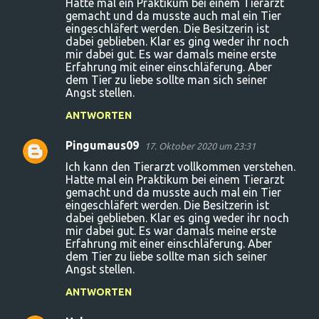
Hatte mal ein Praktikum bei einem Tierarzt
gemacht und da musste auch mal ein Tier
m
eingeschläfert werden. Die Besitzerin ist
m
dabei geblieben. Klar es ging weder ihr noch
mir dabei gut. Es war damals meine erste
e
Erfahrung mit einer einschläferung. Aber
n
dem Tier zu liebe sollte man sich seiner
Angst stellen.
t
ANTWORTEN
a
r
Pingumaus09
17. Oktober 2020 um 23:31
e
Ich kann den Tierarzt vollkommen verstehen.
Hatte mal ein Praktikum bei einem Tierarzt
gemacht und da musste auch mal ein Tier
eingeschläfert werden. Die Besitzerin ist
dabei geblieben. Klar es ging weder ihr noch
mir dabei gut. Es war damals meine erste
Erfahrung mit einer einschläferung. Aber
dem Tier zu liebe sollte man sich seiner
Angst stellen.
ANTWORTEN