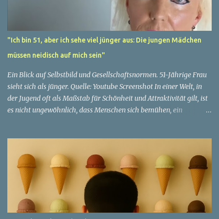
"Ich bin 51, aber ich sehe viel jünger aus: Die jungen Mädchen
müssen neidisch auf mich sein"
Ein Blick auf Selbstbild und Gesellschaftsnormen. 51-Jährige Frau
sieht sich als jünger. Quelle: Youtube Screenshot In einer Welt, in
der Jugend oft als Maßstab für Schönheit und Attraktivität gilt, ist
es nicht ungewöhnlich, dass Menschen sich bemühen, ein
jugendliches Aussehen zu bewahren. Aber was passiert, wenn
jemand sein eigenes Alter anders wahrnimmt als die Gesellschaft
es tut? Treten dann Selbstbild und Realität in Konflikt? Ein
faszinierendes Beispiel für diese Diskrepanz ist die Geschichte
einer 51-jährigen Frau, deren Überzeugung von ihrem Aussehen
sie dazu bringt, sich jünger zu fühlen, als die Gesellschaft sie
wahrnimmt. Diese Frau, deren Name aus Datenschutzgründen
anonym bleibt, erzählt von ihrem Leben und ihren Gedanken über
das Altern. "Ich fühle mich nicht wie 51", sagt sie mit einem