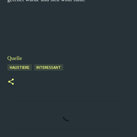
Quelle
HAUSTIERE
INTERESSANT
K
o
m
m