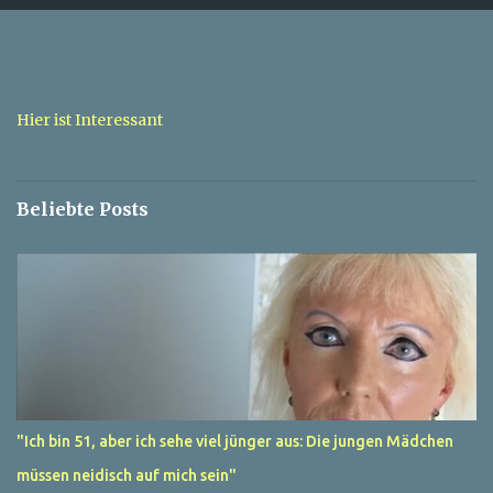
e
n
t
a
Hier ist Interessant
r
e
Beliebte Posts
"Ich bin 51, aber ich sehe viel jünger aus: Die jungen Mädchen
müssen neidisch auf mich sein"