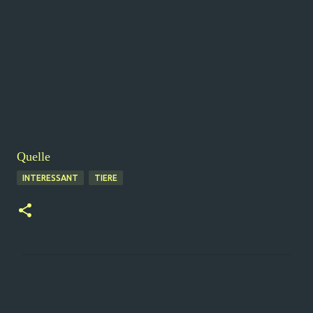
Quelle
INTERESSANT
TIERE
K
o