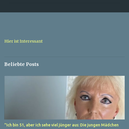
m
m
e
n
t
a
Hier ist Interessant
r
e
Beliebte Posts
"Ich bin 51, aber ich sehe viel jünger aus: Die jungen Mädchen