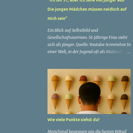
Die jungen Mädchen müssen neidisch auf
mich sein"
Ein Blick auf Selbstbild und
Gesellschaftsnormen. 51-Jährige Frau sieht
sich als jünger. Quelle: Youtube Screenshot In
einer Welt, in der Jugend oft als Maßstab für
Schönheit und Attraktivität gilt, ist es nicht
ungewöhnlich, dass Menschen sich
bemühen, ein jugendliches Aussehen zu
bewahren. Aber was passiert, wenn jemand
sein eigenes Alter anders wahrnimmt als die
Gesellschaft es tut? Treten dann Selbstbild
und Realität in Konflikt? Ein faszinierendes
Beispiel für diese Diskrepanz ist die
Geschichte einer 51-jährigen Frau, deren
Wie viele Punkte siehst du?
Überzeugung von ihrem Aussehen sie dazu
bringt, sich jünger zu fühlen, als die
Manchmal begegnen uns die besten Rätsel