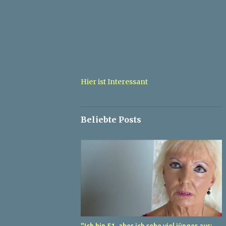
Hier ist Interessant
Beliebte Posts
"Ich bin 51, aber ich sehe viel jünger aus: