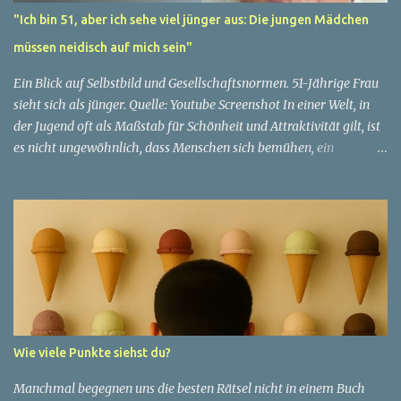
"Ich bin 51, aber ich sehe viel jünger aus: Die jungen Mädchen
müssen neidisch auf mich sein"
Ein Blick auf Selbstbild und Gesellschaftsnormen. 51-Jährige Frau
sieht sich als jünger. Quelle: Youtube Screenshot In einer Welt, in
der Jugend oft als Maßstab für Schönheit und Attraktivität gilt, ist
es nicht ungewöhnlich, dass Menschen sich bemühen, ein
jugendliches Aussehen zu bewahren. Aber was passiert, wenn
jemand sein eigenes Alter anders wahrnimmt als die Gesellschaft
es tut? Treten dann Selbstbild und Realität in Konflikt? Ein
faszinierendes Beispiel für diese Diskrepanz ist die Geschichte
einer 51-jährigen Frau, deren Überzeugung von ihrem Aussehen
sie dazu bringt, sich jünger zu fühlen, als die Gesellschaft sie
wahrnimmt. Diese Frau, deren Name aus Datenschutzgründen
anonym bleibt, erzählt von ihrem Leben und ihren Gedanken über
das Altern. "Ich fühle mich nicht wie 51", sagt sie mit einem
Wie viele Punkte siehst du?
Lächeln. "Ich habe das Gefühl, dass ich immer noch in meinen
30ern bin." Für sie ist das Alter nichts als eine Zahl, eine
Manchmal begegnen uns die besten Rätsel nicht in einem Buch