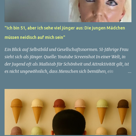
"Ich bin 51, aber ich sehe viel jünger aus: Die jungen Mädchen
müssen neidisch auf mich sein"
Ein Blick auf Selbstbild und Gesellschaftsnormen. 51-Jährige Frau
sieht sich als jünger. Quelle: Youtube Screenshot In einer Welt, in
der Jugend oft als Maßstab für Schönheit und Attraktivität gilt, ist
es nicht ungewöhnlich, dass Menschen sich bemühen, ein
jugendliches Aussehen zu bewahren. Aber was passiert, wenn
jemand sein eigenes Alter anders wahrnimmt als die Gesellschaft
es tut? Treten dann Selbstbild und Realität in Konflikt? Ein
faszinierendes Beispiel für diese Diskrepanz ist die Geschichte
einer 51-jährigen Frau, deren Überzeugung von ihrem Aussehen
sie dazu bringt, sich jünger zu fühlen, als die Gesellschaft sie
wahrnimmt. Diese Frau, deren Name aus Datenschutzgründen
anonym bleibt, erzählt von ihrem Leben und ihren Gedanken über