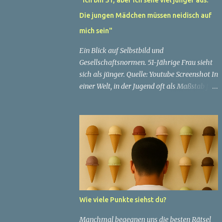
Die jungen Mädchen müssen neidisch auf
mich sein"
Ein Blick auf Selbstbild und
Gesellschaftsnormen. 51-Jährige Frau sieht
sich als jünger. Quelle: Youtube Screenshot In
einer Welt, in der Jugend oft als Maßstab für
Schönheit und Attraktivität gilt, ist es nicht
ungewöhnlich, dass Menschen sich
bemühen, ein jugendliches Aussehen zu
bewahren. Aber was passiert, wenn jemand
sein eigenes Alter anders wahrnimmt als die
Gesellschaft es tut? Treten dann Selbstbild
und Realität in Konflikt? Ein faszinierendes
Beispiel für diese Diskrepanz ist die
Geschichte einer 51-jährigen Frau, deren
Wie viele Punkte siehst du?
Überzeugung von ihrem Aussehen sie dazu
bringt, sich jünger zu fühlen, als die
Manchmal begegnen uns die besten Rätsel