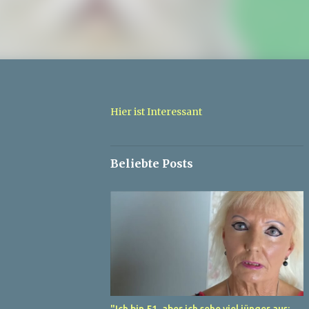
Hier ist Interessant
Beliebte Posts
"Ich bin 51, aber ich sehe viel jünger aus: