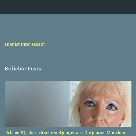
m
m
e
n
t
a
Hier ist Interessant
r
e
Beliebte Posts
"Ich bin 51, aber ich sehe viel jünger aus: Die jungen Mädchen