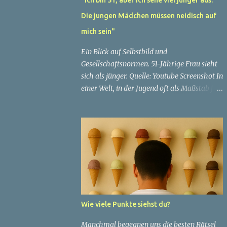
Die jungen Mädchen müssen neidisch auf
mich sein"
Ein Blick auf Selbstbild und
Gesellschaftsnormen. 51-Jährige Frau sieht
sich als jünger. Quelle: Youtube Screenshot In
einer Welt, in der Jugend oft als Maßstab für
Schönheit und Attraktivität gilt, ist es nicht
ungewöhnlich, dass Menschen sich
bemühen, ein jugendliches Aussehen zu
bewahren. Aber was passiert, wenn jemand
sein eigenes Alter anders wahrnimmt als die
Gesellschaft es tut? Treten dann Selbstbild
und Realität in Konflikt? Ein faszinierendes
Beispiel für diese Diskrepanz ist die
Geschichte einer 51-jährigen Frau, deren
Wie viele Punkte siehst du?
Überzeugung von ihrem Aussehen sie dazu
bringt, sich jünger zu fühlen, als die
Manchmal begegnen uns die besten Rätsel