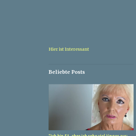
Hier ist Interessant
Beliebte Posts
"Ich bin 51, aber ich sehe viel jünger aus: