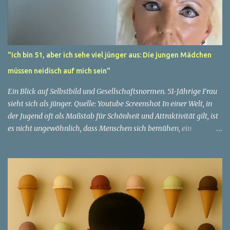
"Ich bin 51, aber ich sehe viel jünger aus: Die jungen Mädchen
müssen neidisch auf mich sein"
Ein Blick auf Selbstbild und Gesellschaftsnormen. 51-Jährige Frau
sieht sich als jünger. Quelle: Youtube Screenshot In einer Welt, in
der Jugend oft als Maßstab für Schönheit und Attraktivität gilt, ist
es nicht ungewöhnlich, dass Menschen sich bemühen, ein
jugendliches Aussehen zu bewahren. Aber was passiert, wenn
jemand sein eigenes Alter anders wahrnimmt als die Gesellschaft
es tut? Treten dann Selbstbild und Realität in Konflikt? Ein
faszinierendes Beispiel für diese Diskrepanz ist die Geschichte
einer 51-jährigen Frau, deren Überzeugung von ihrem Aussehen
sie dazu bringt, sich jünger zu fühlen, als die Gesellschaft sie
wahrnimmt. Diese Frau, deren Name aus Datenschutzgründen
anonym bleibt, erzählt von ihrem Leben und ihren Gedanken über