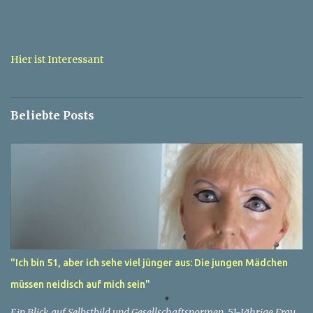
e
n
t
a
Hier ist Interessant
r
e
Beliebte Posts
"Ich bin 51, aber ich sehe viel jünger aus: Die jungen Mädchen
müssen neidisch auf mich sein"
Ein Blick auf Selbstbild und Gesellschaftsnormen. 51-Jährige Frau