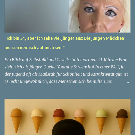
"Ich bin 51, aber ich sehe viel jünger aus: Die jungen Mädchen
müssen neidisch auf mich sein"
Ein Blick auf Selbstbild und Gesellschaftsnormen. 51-Jährige Frau
sieht sich als jünger. Quelle: Youtube Screenshot In einer Welt, in
der Jugend oft als Maßstab für Schönheit und Attraktivität gilt, ist
es nicht ungewöhnlich, dass Menschen sich bemühen, ein
jugendliches Aussehen zu bewahren. Aber was passiert, wenn
jemand sein eigenes Alter anders wahrnimmt als die Gesellschaft
es tut? Treten dann Selbstbild und Realität in Konflikt? Ein
faszinierendes Beispiel für diese Diskrepanz ist die Geschichte
einer 51-jährigen Frau, deren Überzeugung von ihrem Aussehen
sie dazu bringt, sich jünger zu fühlen, als die Gesellschaft sie
wahrnimmt. Diese Frau, deren Name aus Datenschutzgründen