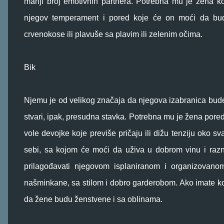
manji broj emotivnih partnera. Potrebna mu je žena k
njegov temperament i pored koje će on moći da bude
crvenokose ili plavuše sa plavim ili zelenim očima.
Bik
Njemu je od velikog značaja da njegova izabranica bude d
stvari, ipak, presudna stavka. Potrebna mu je žena pored
vole devojke koje previše pričaju ili dižu tenziju oko s
sebi, sa kojom će moći da uživa u dobrom vinu i razni
prilagođavati njegovom isplaniranom i organizovano
našminkane, sa stilom i dobro garderobom. Ako imate koj
da žene budu ženstvene i sa oblinama.