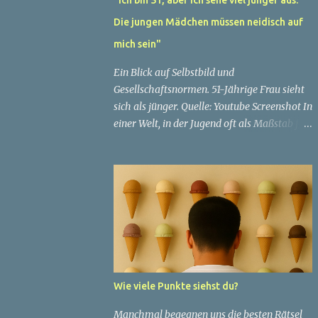
Die jungen Mädchen müssen neidisch auf
mich sein"
Ein Blick auf Selbstbild und
Gesellschaftsnormen. 51-Jährige Frau sieht
sich als jünger. Quelle: Youtube Screenshot In
einer Welt, in der Jugend oft als Maßstab für
Schönheit und Attraktivität gilt, ist es nicht
ungewöhnlich, dass Menschen sich
bemühen, ein jugendliches Aussehen zu
bewahren. Aber was passiert, wenn jemand
sein eigenes Alter anders wahrnimmt als die
Gesellschaft es tut? Treten dann Selbstbild
und Realität in Konflikt? Ein faszinierendes
Beispiel für diese Diskrepanz ist die
Geschichte einer 51-jährigen Frau, deren
Wie viele Punkte siehst du?
Überzeugung von ihrem Aussehen sie dazu
bringt, sich jünger zu fühlen, als die
Manchmal begegnen uns die besten Rätsel