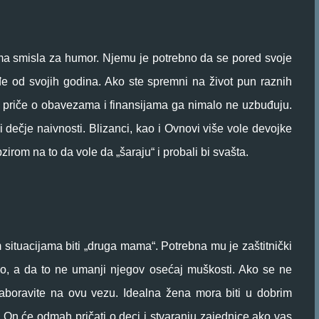
ima smisla za humor. Njemu je potrebno da se pored svoje
e od svojih godina. Ako ste spremni na život pun raznih
e priče o obavezama i finansijama ga nimalo ne uzbuđuju.
ečje naivnosti. Blizanci, kao i Ovnovi više vole devojke
irom na to da vole da „šaraju“ i probali bi svašta.
situacijama biti „druga mama“. Potrebna mu je zaštitnički
no, a da to ne umanji njegov osećaj muškosti. Ako se ne
aboravite na ovu vezu. Idealna žena mora biti u dobrim
On će odmah pričati o deci i stvaranju zajednice ako vas