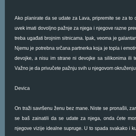
Ako planirate da se udate za Lava, pripremite se za to
uvek imati dovoljno pažnje za njega i njegove razne pre
treba ugađati brojnim sitnicama. Ipak, veoma je galantan
Njemu je potrebna srčana partnerka koja je topla i emotiv
devojke, a nisu im strane ni devojke sa silikonima ili
Važno je da privučete pažnju svih u njegovom okruženju d
Devica
On traži savršenu ženu bez mane. Niste se pronašli, za
se baš zainatili da se udate za njega, onda ćete mor
njegove vizije idealne supruge. U to spada svakako i k