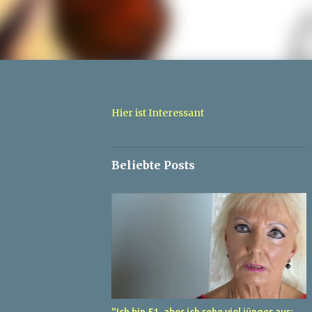
Hier ist Interessant
Beliebte Posts
"Ich bin 51, aber ich sehe viel jünger aus: