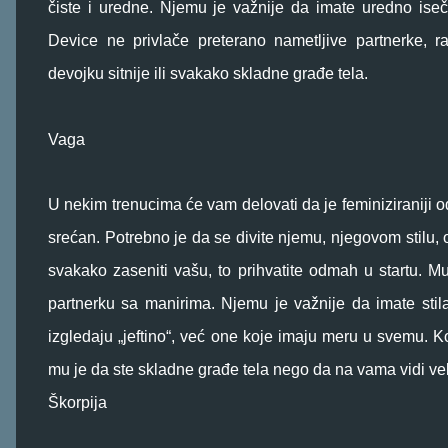
čiste i uredne. Njemu je važnije da imate uredno iseč
Device ne privlače preterano nametljive partnerke, ra
devojku sitnije ili svakako skladne građe tela.
Vaga
U nekim trenucima će vam delovati da je feminiziraniji o
srećan. Potrebno je da se divite njemu, njegovom stilu, 
svakako zaseniti vašu, to prihvatite odmah u startu. M
partnerku sa manirima. Njemu je važnije da imate sti
izgledaju „jeftino“, već one koje imaju meru u svemu. 
mu je da ste skladne građe tela nego da na vama vidi veli
Škorpija