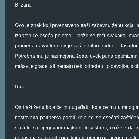
Blizanci
Ovo je znak koji prvenstveno traži zabavnu ženu koja 
izabranice oseća poletno i može se reći svakako- mlađ
promena i avantura, on je vaš idealan partner. Dosadn
Potrebna mu je nasmejana žena, uvek puna optimizma i d
mršavije građe, ali nemaju neki određen tip devojke, s obz
Rak
On traži ženu koja će mu ugađati i koja će mu u mnogim 
nastrojena partnerka pored koje će se osećati zaštiće
slažete sa njegovom majkom ili sestrom, možete da z
odnosima sa porodicom, koja je njemu na prvom mestu. 