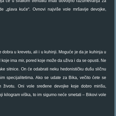
oja će u svakom trenutku imati dovoljno razumevanja za
 „glava kuće“. Ovnovi najviše vole mršavije devojke,
obra u krevetu, ali i u kuhinji. Moguće je da je kuhinja u
 koje ima mir, pored koje može da uživa i da se opusti. Ne
vake sitnice. On će odabrati neku hedonističku dušu sličnu
m specijalitetima. Ako se udate za Bika, večito ćete se
m životu. Oni vole sređene devojke koje dobro mirišu,
i kilogram viška, to im sigurno neće smetati – Bikovi vole