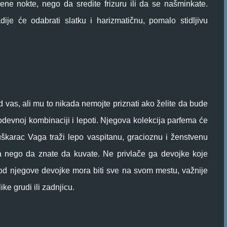
ene nokte, nego da sredite frizuru ili da se našminkate.
dije će odabrati slatku i harizmatičnu, pomalo stidljivu
d vas, ali mu to nikada nemojte priznati ako želite da bude
odevnoj kombinaciji i lepoti. Njegova kolekcija parfema će
uškarac Vaga traži lepo vaspitanu, gracioznu i ženstvenu
la nego da znate da kuvate. Ne privlače ga devojke koje
Kod njegove devojke mora biti sve na svom mestu, važnije
ke grudi ili zadnjicu.